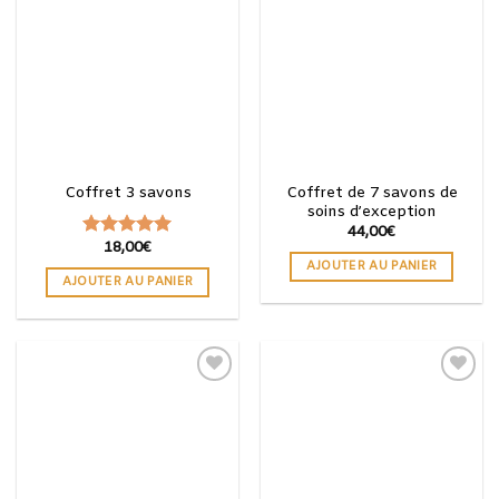
Ajouter
Ajouter
à la
à la
wishlist
wishlist
Coffret de 7 savons de
Coffret 3 savons
soins d’exception
44,00
€
18,00
€
Note
5.00
AJOUTER AU PANIER
sur 5
AJOUTER AU PANIER
Ajouter
Ajouter
à la
à la
wishlist
wishlist